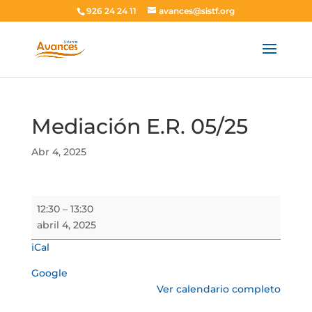
926 24 24 11
avances@sistf.org
Mediación E.R. 05/25
Abr 4, 2025
Mediación
12:30
–
13:30
E.R.
abril 4, 2025
05/25
iCal
Google
Ver calendario completo