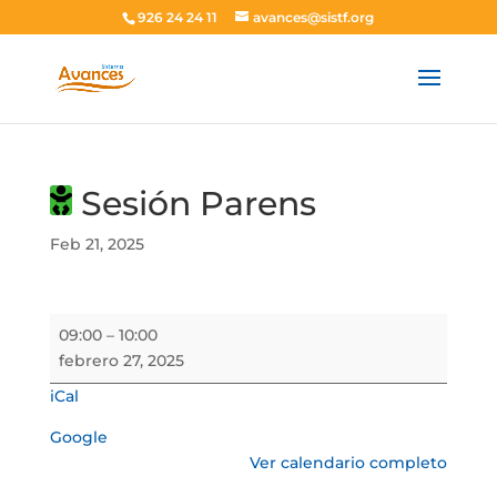
926 24 24 11
avances@sistf.org
Sesión Parens
Feb 21, 2025
Sesión
09:00
–
10:00
Parens
febrero 27, 2025
iCal
Google
Ver calendario completo