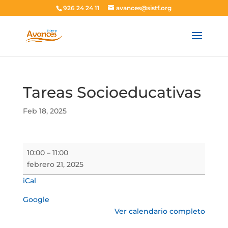
926 24 24 11
avances@sistf.org
Tareas Socioeducativas
Feb 18, 2025
Tareas
10:00
–
11:00
Socioeducativas
febrero 21, 2025
iCal
Google
Ver calendario completo