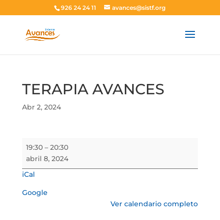
926 24 24 11
avances@sistf.org
TERAPIA AVANCES
Abr 2, 2024
TERAPIA
19:30
–
20:30
AVANCES
abril 8, 2024
iCal
Google
Ver calendario completo