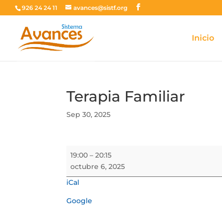
926 24 24 11
avances@sistf.org
Inicio
Terapia Familiar
Sep 30, 2025
Terapia
19:00
–
20:15
Familiar
octubre 6, 2025
iCal
Google