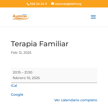
926 24 24 11
avances@sistf.org
Terapia Familiar
Feb 12, 2025
Terapia
20:15
–
21:30
Familiar
febrero 10, 2025
iCal
Google
Ver calendario completo