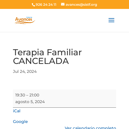
926 24 24 11
avances@sistf.org
Terapia Familiar
CANCELADA
Jul 24, 2024
Terapia
19:30
–
21:00
Familiar
agosto 5, 2024
CANCELADA
iCal
Google
Ver calendario completo