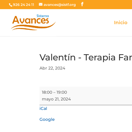
926 24 24 11
avances@sistf.org
Inicio
Valentín - Terapia Fa
Abr 22, 2024
Valentín
18:00
–
19:00
-
mayo 21, 2024
Terapia
iCal
Familiar
Google